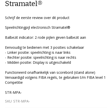
van
Stramatel®
de
afbeeldingen-
gallerij
Schrijf de eerste review over dit product
Speelrichtingpijl electronisch Stramatel®
Balbezit indicator: 2 rode pijlen geven balbezit aan
Eenvoudig te bedienen met 3 posities schakelaar
- Linker positie: speelrichting is naar links
- Rechter positie: speelrichting is naar rechts
- Midden positie: Display is uitgeschakeld
Functioneerd onafhankelijk van scorebord (stand alone)
Vervaardigd volgens FIBA regels, te gebruiken t/m FIBA level 1
Competitie
STR-MPA-
SKU
STR-MPA-