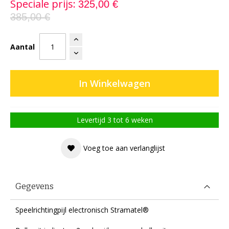
Speciale prijs
325,00 €
385,00 €
Aantal
In Winkelwagen
Levertijd 3 tot 6 weken
Voeg toe aan verlanglijst
Gegevens
Speelrichtingpijl electronisch Stramatel®