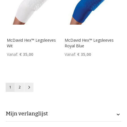
McDavid Hex™ Legsleeves
McDavid Hex™ Legsleeves
Wit
Royal Blue
Vanaf
€ 35,00
Vanaf
€ 35,00
Pagina
U lees momenteel pagina
Pagina
Pagina
Volgende
1
2
Mijn verlanglijst