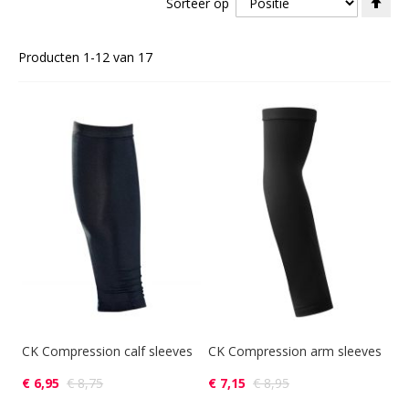
Sorteer op
ho
naa
laa
Producten
1
-
12
van
17
sor
CK Compression calf sleeves
CK Compression arm sleeves
€ 6,95
€ 8,75
€ 7,15
€ 8,95