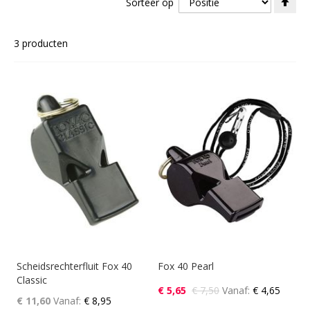
Sorteer op
ho
naa
laa
3
producten
sor
Scheidsrechterfluit Fox 40
Fox 40 Pearl
Classic
€ 5,65
€ 7,50
Vanaf
€ 4,65
€ 11,60
Vanaf
€ 8,95