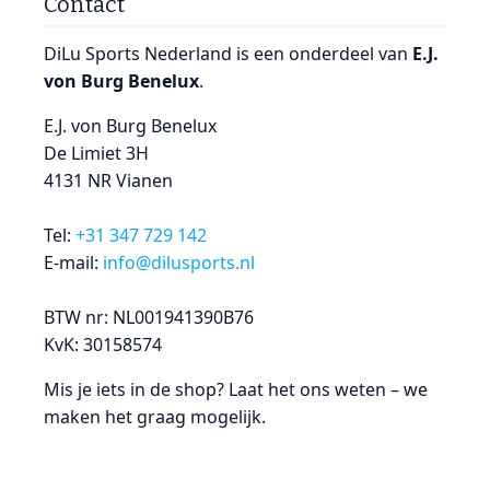
Contact
DiLu Sports Nederland is een onderdeel van
E.J.
von Burg Benelux
.
E.J. von Burg Benelux
De Limiet 3H
4131 NR Vianen
Tel:
+31 347 729 142
E‑mail:
info@dilusports.nl
BTW nr: NL001941390B76
KvK: 30158574
Mis je iets in de shop? Laat het ons weten – we
maken het graag mogelijk.