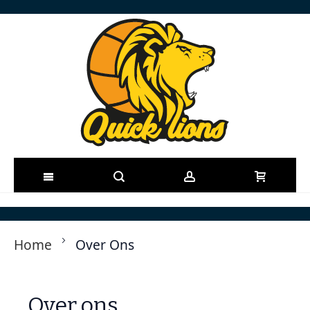
Ga
naar
Home
Over Ons
de
inhoud
Over ons