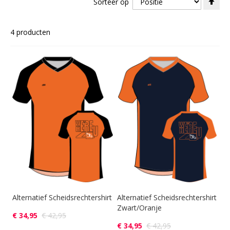
Sorteer op
ho
naa
laa
4
producten
sor
Alternatief Scheidsrechtershirt
Alternatief Scheidsrechtershirt
Zwart/Oranje
€ 34,95
€ 42,95
€ 34,95
€ 42,95