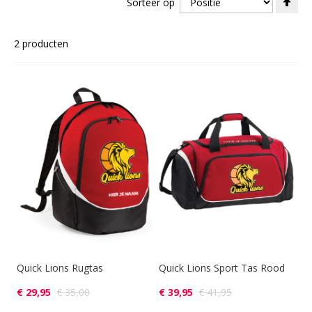
Sorteer op
ho
naa
laa
2
producten
sor
Quick Lions Rugtas
Quick Lions Sport Tas Rood
€ 29,95
€ 35,00
€ 39,95
€ 41,95