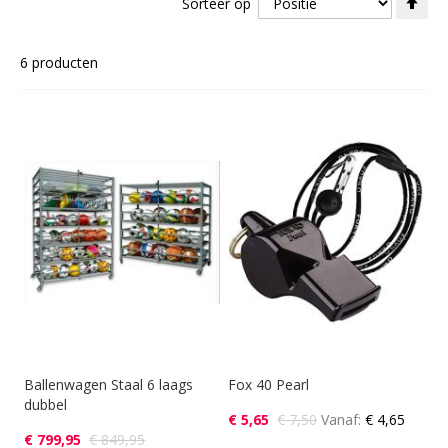
Sorteer op
ho
naa
laa
6
producten
sor
Ballenwagen Staal 6 laags
Fox 40 Pearl
dubbel
€ 5,65
€ 7,50
Vanaf
€ 4,65
€ 799,95
€ 849,95