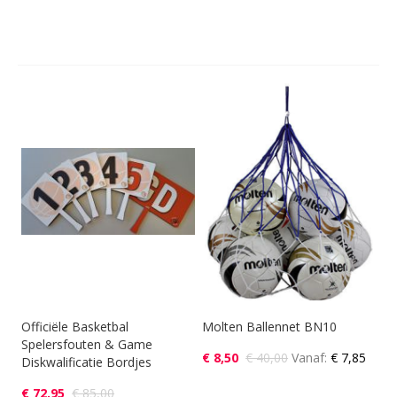
Officiële Basketbal
Molten Ballennet BN10
Spelersfouten & Game
€ 8,50
€ 40,00
Vanaf
€ 7,85
Diskwalificatie Bordjes
€ 72,95
€ 85,00