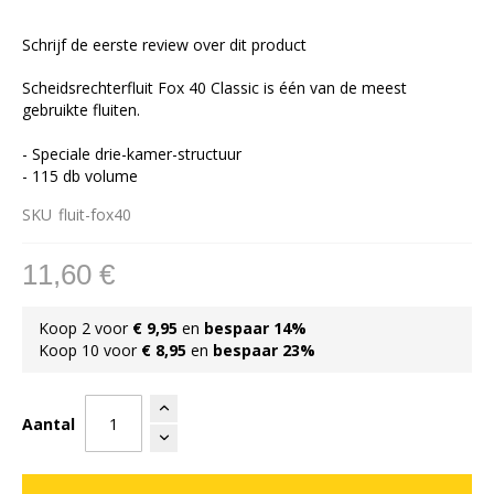
afbeeldingen-
gallerij
Schrijf de eerste review over dit product
Scheidsrechterfluit Fox 40 Classic is één van de meest
gebruikte fluiten.
- Speciale drie-kamer-structuur
- 115 db volume
SKU
fluit-fox40
11,60 €
Koop 2 voor
€ 9,95
en
bespaar
14
%
Koop 10 voor
€ 8,95
en
bespaar
23
%
Aantal