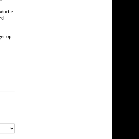
ductie.
rd.
ger op