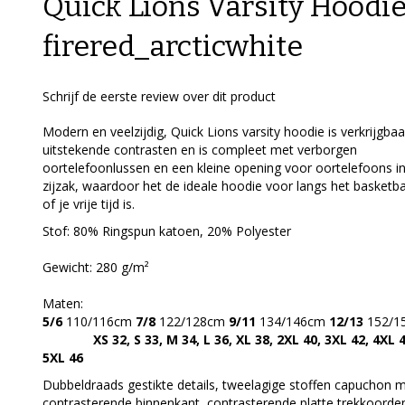
Quick Lions Varsity Hoodi
firered_arcticwhite
Schrijf de eerste review over dit product
Modern en veelzijdig, Quick Lions varsity hoodie is verkrijgba
uitstekende contrasten en is compleet met verborgen
oortelefoonlussen en een kleine opening voor oortelefoons i
zijzak, waardoor het de ideale hoodie voor langs het basketba
of je vrije tijd is.
Stof: 80% Ringspun katoen, 20% Polyester
Gewicht: 280 g/m²
Maten:
5/6
110/116cm
7/8
122/128cm
9/11
134/146cm
12/13
152/1
XS 32, S 33, M 34, L 36, XL 38, 2XL 40, 3XL 42, 4XL 4
5XL 46
Dubbeldraads gestikte details, tweelagige stoffen capuchon 
contrasterende binnenkant, contrasterende platte trekkoorde