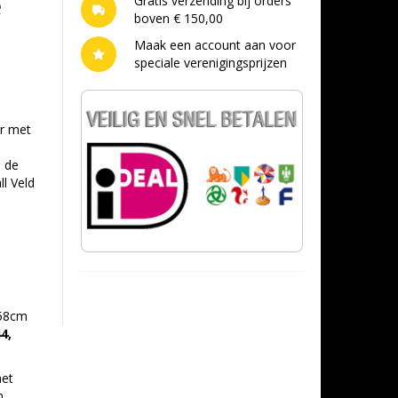
e
Gratis verzending bij orders
boven € 150,00
Maak een account aan voor
speciale verenigingsprijzen
ar met
n de
ll Veld
58cm
4,
met
n.