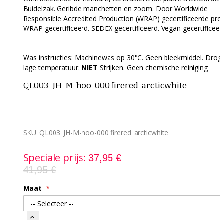
Buidelzak. Geribde manchetten en zoom. Door Worldwide
Responsible Accredited Production (WRAP) gecertificeerde pro
WRAP gecertificeerd. SEDEX gecertificeerd. Vegan gecertificee
Was instructies: Machinewas op 30°C. Geen bleekmiddel. Dro
lage temperatuur.
NIET
Strijken. Geen chemische reiniging
QL003_JH-M-hoo-000 firered_arcticwhite
SKU
QL003_JH-M-hoo-000 firered_arcticwhite
Speciale prijs
37,95 €
41,95 €
Maat